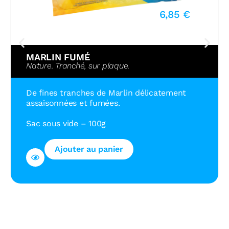
6,85
€
MARLIN FUMÉ
Nature. Tranché, sur plaque.
De fines tranches de Marlin délicatement
assaisonnées et fumées.
Sac sous vide
– 100
g
Ajouter au panier